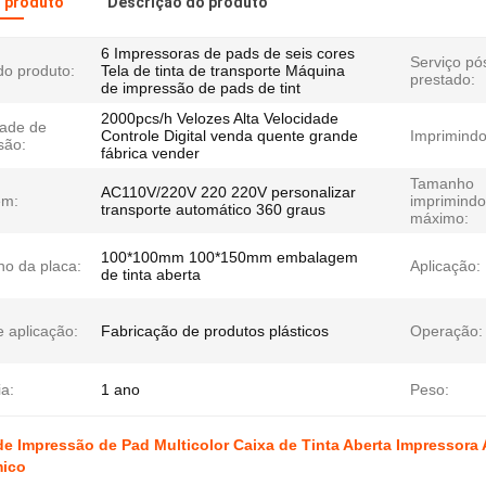
o produto
Descrição do produto
6 Impressoras de pads de seis cores
Serviço pó
o produto:
Tela de tinta de transporte Máquina
prestado:
de impressão de pads de tint
2000pcs/h Velozes Alta Velocidade
dade de
Controle Digital venda quente grande
Imprimindo
são:
fábrica vender
Tamanho
AC110V/220V 220 220V personalizar
em:
imprimindo
transporte automático 360 graus
máximo:
100*100mm 100*150mm embalagem
o da placa:
Aplicação:
de tinta aberta
 aplicação:
Fabricação de produtos plásticos
Operação:
a:
1 ano
Peso:
de Impressão de Pad Multicolor Caixa de Tinta Aberta Impressor
mico