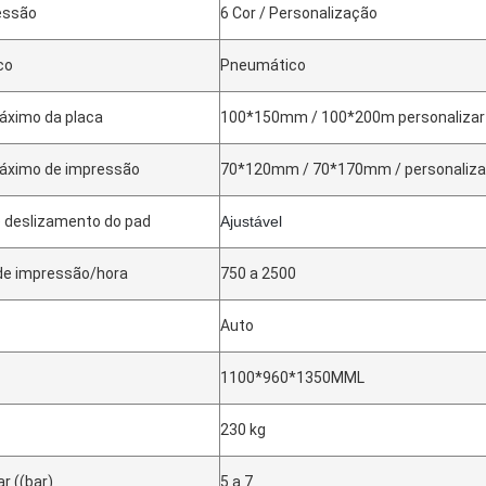
essão
6 Cor / Personalização
co
Pneumático
ximo da placa
100*150mm / 100*200m personalizar
ximo de impressão
70*120mm / 70*170mm / personaliza
e deslizamento do pad
Ajustável
de impressão/hora
750 a 2500
Auto
1100*960*1350MML
230 kg
r ((bar)
5 a 7