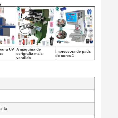
r
cura UV
A máquina de
Impressora de pads
os
serigrafia mais
de cores 1
vendida
tinta