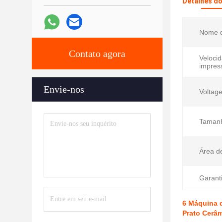
Detalhes d
Nome d
Contato agora
Veloci
impres
Envie-nos
Voltag
Tamanh
Área de
Garanti
6 Máquina 
Prato Cerâ