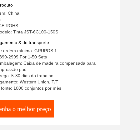
ca Tampo Pad Para Logotipo de Prato
produto
gem: China
E
: CE ROHS
delo: Tinta JST-6C100-150S
gamento & do transporte
de ordem mínima: GRUPOS 1
899-2999 For 1-50 Sets
embalagem: Caixa de madeira compensada para
mpressão pad
ega: 5-30 dias do trabalho
gamento: Western Union, T/T
 fonte: 1000 conjuntos por mês
enha o melhor preço